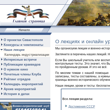
Начало
О проектах Севастополя
О лекциях и онлайн у
Конкурсы и чемпионаты
Мы организуем лекции и военно-истор
Наши лекции
Загляните в перечень наших лекций. Н
Календарь индустриализации
Интересные встречи
Если Вы школьный учитель или воспита
контрольные тесты. Это значит, что В
Публикации краеведов
по пройденным урокам.
И это не всё.
О нужном кино
По многим темам с нашей помощью В
Почетные члены Клуба
записаны, тесты составлены, а нужны
Рейтинг отрядов
границы военно-исторического обучен
Календарь мероприятий
Наши лекции, уроки и тесты: бесплатн
Архив мероприятий
История в датах
Все лекции раздела:
Достижения СССР