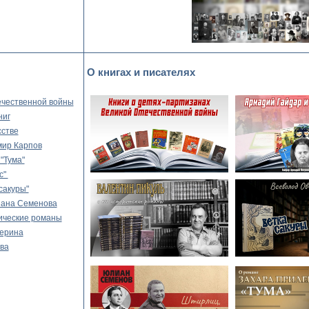
О книгах и писателях
ечественной войны
ниг
сстве
мир Карпов
"Тума"
с"
сакуры"
иана Семенова
рические романы
верина
ва