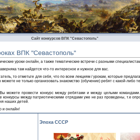
Сайт конкурсов ВПК "Севастополь"
роках ВПК "Севастополь"
ические уроки онлайн, а также тематические встречи с разными специалист
аверняка там найдется что-то интересное и нужное для вас.
тель, то отметьте для себя, что по всем лекциям / урокам, которые предла
ы можете не только организовать знакомство (обучение) ребят с какой-либо те
ы можете провести конкурс между ребятами и между целыми командами. Д
е конкурсы между патриотическими отрядами уже не раз проведены, т.е оп
ия наших детей.
о и онлайн!
Эпоха СССР