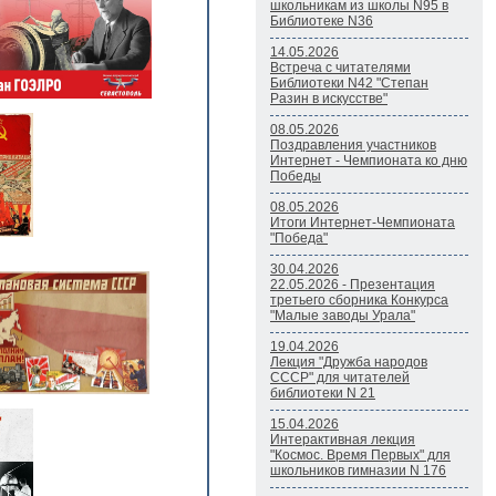
школьникам из школы N95 в
Библиотеке N36
14.05.2026
Встреча с читателями
Библиотеки N42 "Степан
Разин в искусстве"
08.05.2026
Поздравления участников
Интернет - Чемпионата ко дню
Победы
08.05.2026
Итоги Интернет-Чемпионата
"Победа"
30.04.2026
22.05.2026 - Презентация
третьего сборника Конкурса
"Малые заводы Урала"
19.04.2026
Лекция "Дружба народов
СССР" для читателей
библиотеки N 21
15.04.2026
Интерактивная лекция
"Космос. Время Первых" для
школьников гимназии N 176