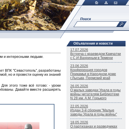
Объявления и новости
17.07.2026
Встреча с краеведом Камчатки
ами и интересными людьми.
c С.И.Вахриным в Тюмени
23.06.2026
Конференция городов
гает ВПК "Севастополь", разработаны
Прикамья в Народном доме
мой, но и провести оценку их знаний
г.Лысьва, Пермский край
ля этого тоже всё готово: - уроки
26.05.2026
робованы. Давайте вместе расширять
О малых заводах Урала в годы
войны читателям Библиотеки
N 28 им. А.М. Горького
22.05.2026
Издан 3-й сборник "Малые
заводы Урала в годы войны"
18.05.2026
О партизанах и разведчиках