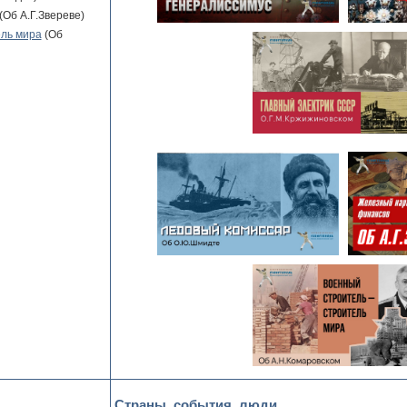
(Об А.Г.Звереве)
ель мира
(Об
Страны, события, люди