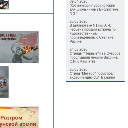
09.04.2026
"Космический" урок истории
для школьников в Библиотеке
N 37
25.03.2026
В Библиотеке N1 им. А.И.
Герцена прошла встреча по
художественным
произведениям о Степане
Разине
24.03.2026
Отряды "Первые" из г. Суворов
прослушали лекцию Вахрина
С.И. о Камчатке
25.03.2026
Отряд "Метеор" посмотрел
видео-лекцию С.И. Вахрина