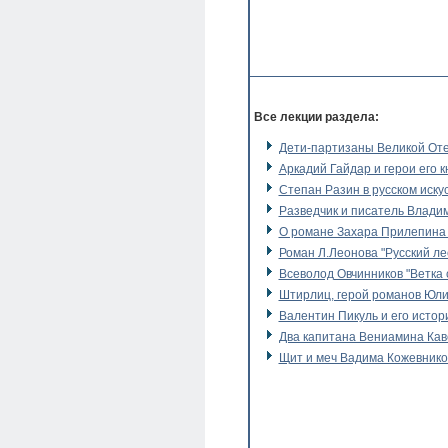
Все лекции раздела:
Дети-партизаны Великой От
Аркадий Гайдар и герои его к
Степан Разин в русском иску
Разведчик и писатель Влади
О романе Захара Прилепина 
Роман Л.Леонова "Русский ле
Всеволод Овчинников "Ветка 
Штирлиц, герой романов Юл
Валентин Пикуль и его исто
Два капитана Вениамина Ка
Щит и меч Вадима Кожевнико