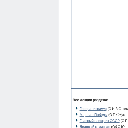
Все лекции раздела:
Генералиссимус
(О И.В.Стал
Маршал Победы
(О Г.К.Жуков
Главный электрик СССР
(О.Г
Ледовый комиссар
(Об О.Ю.Ш