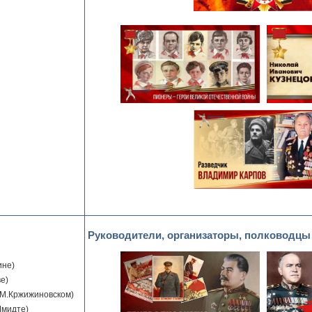
Руководители, организаторы, полководцы
ине)
е)
.М.Кржижиновском)
мидте)