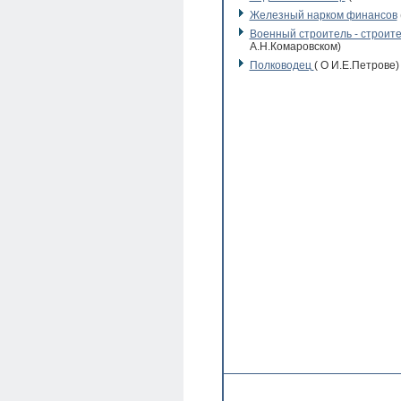
Железный нарком финансов
Военный строитель - строит
А.Н.Комаровском)
Полководец
( О И.Е.Петрове)