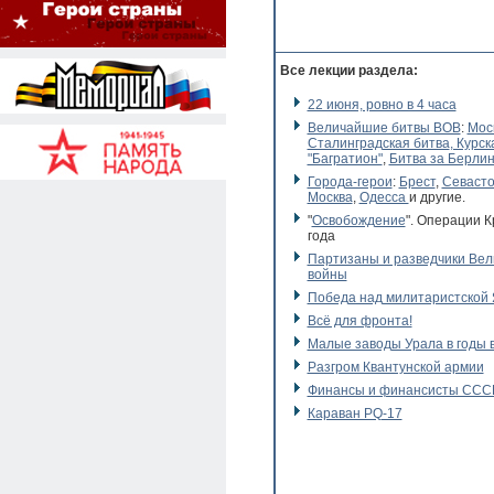
Все лекции раздела:
22 июня, ровно в 4 часа
Величайшие битвы ВОВ
:
Мос
Сталинградская битва
, Курс
"Багратион"
,
Битва за Берли
Города-герои
:
Брест
,
Севаст
Москва
,
Одесса
и другие.
"
Освобождение
". Операции 
года
Партизаны и разведчики Вел
войны
Победа над милитаристской
Всё для фронта!
Малые заводы Урала в годы 
Разгром Квантунской армии
Финансы и финансисты СССР
Караван PQ-17