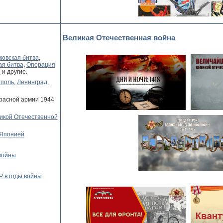
Великая Отечественная война
ковская битва
,
кая битва
,
Операция
н
и другие.
ополь
,
Ленинград
,
Красной армии 1944
икой Отечественной
 Японией
войны
 в годы войны