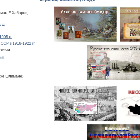
мак, Е.Хабаров,
ода
905 гг.
ССР в 1918-1922 гг
оссии
нцы
ихе Шлимане)