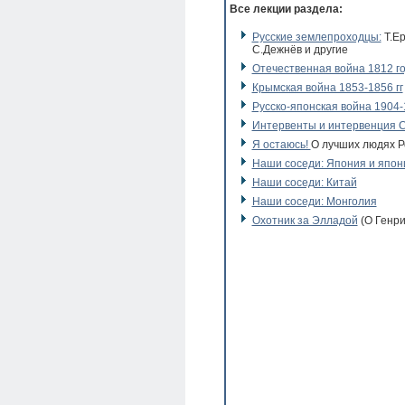
Все лекции раздела:
Русские землепроходцы:
Т.Ер
С.Дежнёв и другие
Отечественная война 1812 г
Крымская война 1853-1856 гг
Русско-японская война 1904-1
Интервенты и интервенция С
Я остаюсь!
О лучших людях Р
Наши соседи: Япония и япо
Наши соседи: Китай
Наши соседи: Монголия
Охотник за Элладой
(О Генр