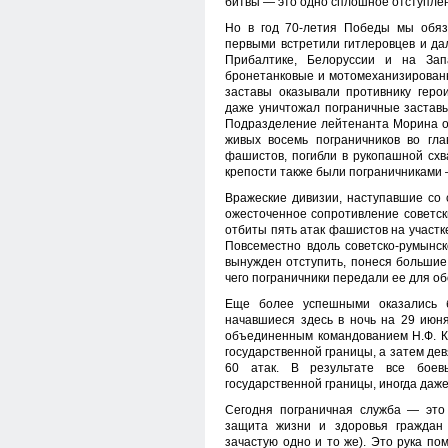
битвы — это одно сплошное отступле
Но в год 70-летия Победы мы обяз
первыми встретили гитлеровцев и да
Прибалтике, Белоруссии и на Зап
бронетанковые и мотомеханизированн
заставы оказывали противнику герои
даже уничтожал пограничные застав
Подразделение лейтенанта Морина от
живых восемь пограничников во гл
фашистов, погибли в рукопашной схв
крепости также были пограничниками 
Вражеские дивизии, наступавшие со 
ожесточенное сопротивление советск
отбиты пять атак фашистов на участк
Повсеместно вдоль советско-румынс
вынужден отступить, понеся больши
чего пограничники передали ее для 
Еще более успешными оказались б
начавшиеся здесь в ночь на 29 июня
объединенным командованием Н.Ф. 
государственной границы, а затем девя
60 атак. В результате все бое
государственной границы, иногда даже
Сегодня пограничная служба — это 
защита жизни и здоровья граждан 
зачастую одно и то же). Это рука по