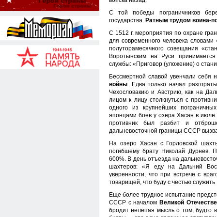
войска назад.
С той победы пограничников бер
государства.
Ратным трудом воина-по
С 1512 г. мероприятия по охране гра
для современного человека словами
полуторамесячного совещания «стан
Воротынским на Руси принимается
службы: «Приговор (уложение) о стан
Бессмертной славой увенчали себя 
войны
. Едва только начал разгорат
Чехословакию и Австрию, как на Дал
лицом к лицу столкнуться с противн
одного из крупнейших пограничны
японцами боев у озера Хасан в июле 
противник был разбит и отбро
дальневосточной границы СССР вызвал
На озеро Хасан с Горловской шахт
погибшему брату Николай Дурнев. 
600%. В день отъезда на дальневосто
шахтеров: «Я еду на Дальний Во
уверенности, что при встрече с вра
товарищей, что буду с честью служить
Еще более трудное испытание предст
СССР с началом
Великой Отечестве
бродит нелепая мысль о том, будто 