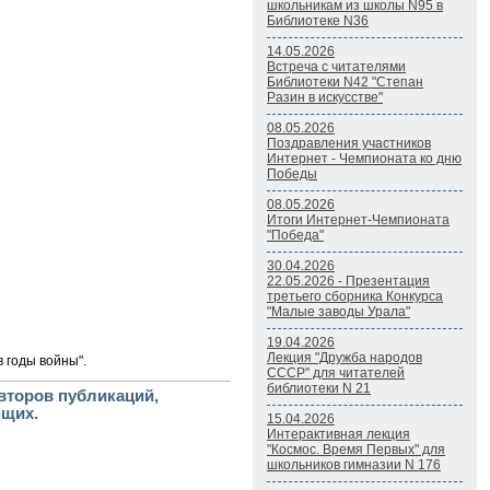
школьникам из школы N95 в
Библиотеке N36
14.05.2026
Встреча с читателями
Библиотеки N42 "Степан
Разин в искусстве"
08.05.2026
Поздравления участников
Интернет - Чемпионата ко дню
Победы
08.05.2026
Итоги Интернет-Чемпионата
"Победа"
30.04.2026
22.05.2026 - Презентация
третьего сборника Конкурса
"Малые заводы Урала"
19.04.2026
Лекция "Дружба народов
 годы войны".
СССР" для читателей
библиотеки N 21
второв публикаций,
ющих.
15.04.2026
Интерактивная лекция
"Космос. Время Первых" для
школьников гимназии N 176