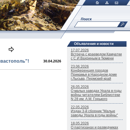
Объявления и новости
17.07.2026
Встреча с краеведом Камчатки
c С.И.Вахриным в Тюмени
евастополь"!
30.04.2026
23.06.2026
Конференция городов
Прикамья в Народном доме
г.Лысьва, Пермский край
26.05.2026
О малых заводах Урала в годы
войны читателям Библиотеки
N 28 им. А.М. Горького
22.05.2026
Издан 3-й сборник "Малые
заводы Урала в годы войны"
18.05.2026
О партизанах и разведчиках