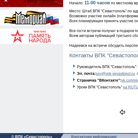
11-00 часов
Начало:
по местному в
Место: Штаб ВПК "Севастополь" по адр
Возможно участие онлайн (платформа
Всех планирующих принять участие онл
Все гости встречи получат в подарок п
Всем авторам публикаций третьего сбо
Надеемся на встрече обсудить перспе
Контакты ВПК "Севастопо
Руководитель ВПК "Севастополь":
Эл. почта:
sev@vpk-sevastopol.ru
/
Страничка "ВКонтакте":
vk.com/vp
Уроки ВПК "Севастополь"
на RUT
© ВПК «Севастополь»
Контактная информация: